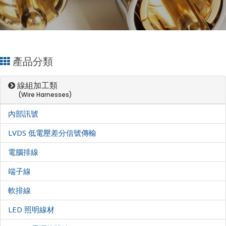
產品分類
線組加工類
(Wire Harnesses)
內部訊號
LVDS 低電壓差分信號傳輸
電腦排線
端子線
軟排線
LED 照明線材