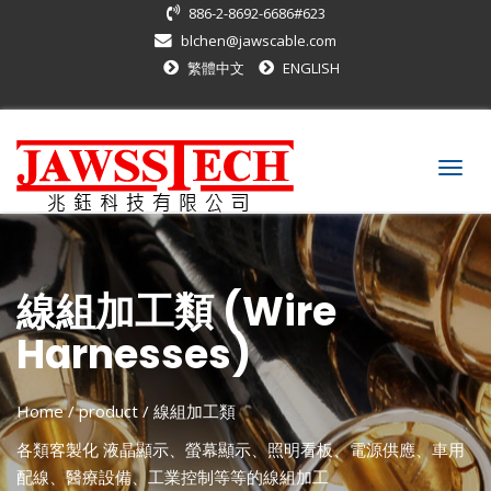
886-2-8692-6686#623
blchen@jawscable.com
繁體中文
ENGLISH
Togg
navig
線組加工類 (Wire
Harnesses)
Home
/ product /
線組加工類
各類客製化 液晶顯示、螢幕顯示、照明看板、電源供應、車用
配線、醫療設備、工業控制等等的線組加工