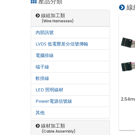
產品分類
線組
線組加工類
(Wire Harnesses)
內部訊號
LVDS 低電壓差分信號傳輸
電腦排線
端子線
軟排線
LED 照明線材
2.54m
Power電源信號線
其他
線材加工類
(Cable Assembly)