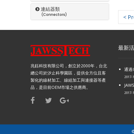
連結器類
(Connectors)
< Pr
最新
兆鈺科技有限公司，創立於2000年，台北
通過I
總公司於汐止科學園區，提供全方位且客
2017-
製化的線材加工、線組加工與連接器等產
JAW
品，是目前OEM市場之供應商。
2017-
©