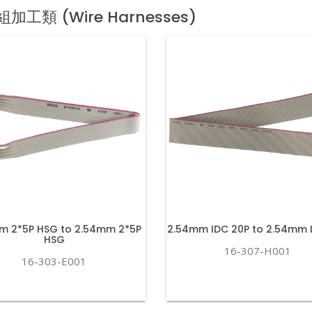
加工類 (Wire Harnesses)
m 2*5P HSG to 2.54mm 2*5P
2.54mm IDC 20P to 2.54mm 
HSG
16-307-H001
16-303-E001