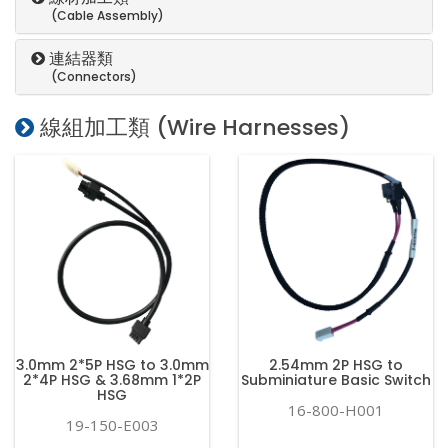
(Cable Assembly)
連結器類
(Connectors)
線組加工類 (Wire Harnesses)
3.0mm 2*5P HSG to 3.0mm
2.54mm 2P HSG to
2*4P HSG & 3.68mm 1*2P
Subminiature Basic Switch
HSG
16-800-H001
19-150-E003