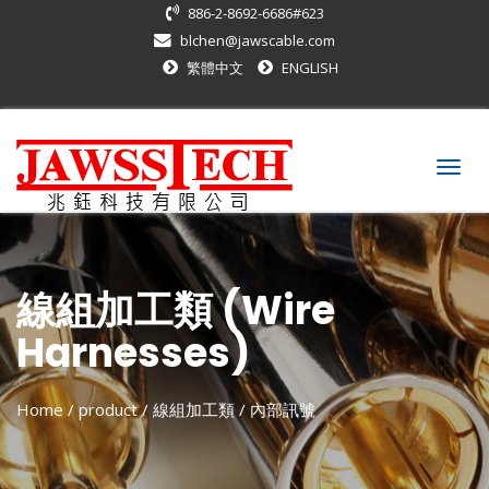
886-2-8692-6686#623
blchen@jawscable.com
繁體中文
ENGLISH
Togg
navig
線組加工類 (Wire
Harnesses)
Home
/ product /
線組加工類
/
內部訊號