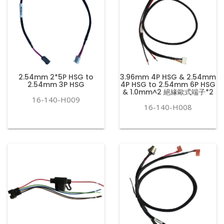
2.54mm 2*5P HSG to
3.96mm 4P HSG & 2.54mm
2.54mm 3P HSG
4P HSG to 2.54mm 6P HSG
& 1.0mm^2 絕緣歐式端子*2
16-140-H009
16-140-H008