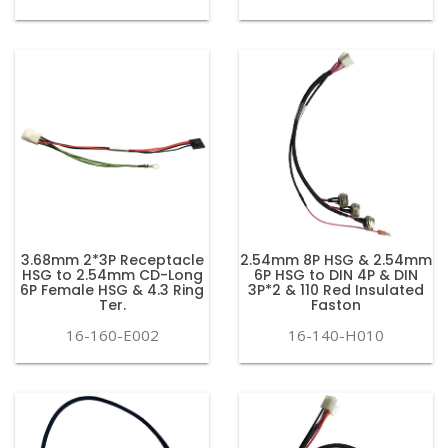
3.68mm 2*3P Receptacle
2.54mm 8P HSG & 2.54mm
HSG to 2.54mm CD-Long
6P HSG to DIN 4P & DIN
6P Female HSG & 4.3 Ring
3P*2 & 110 Red Insulated
Ter.
Faston
16-160-E002
16-140-H010