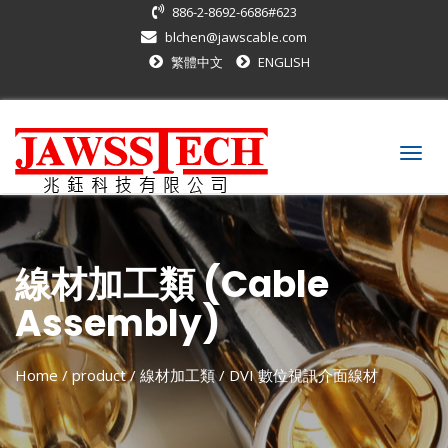
886-2-8692-6686#623
blchen@jawscable.com
繁體中文
ENGLISH
Togg
navig
線材加工類 (Cable
Assembly)
Home
/ product /
線材加工類
/
DVI 數位視訊介面線材