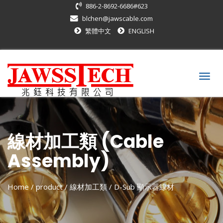
886-2-8692-6686#623
blchen@jawscable.com
繁體中文
ENGLISH
Togg
navig
線材加工類 (Cable
Assembly)
Home
/ product /
線材加工類
/
D-Sub 顯示器線材