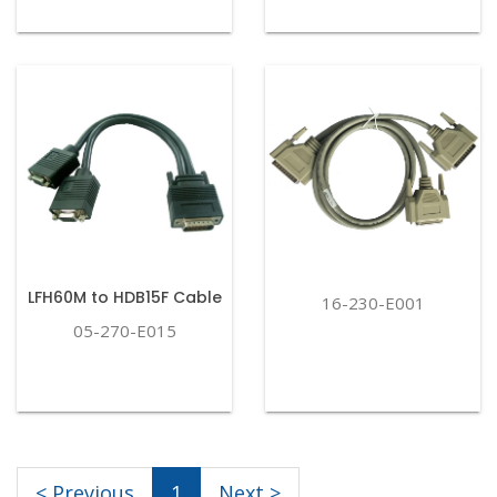
LFH60M to HDB15F Cable
16-230-E001
05-270-E015
< Previous
1
Next >