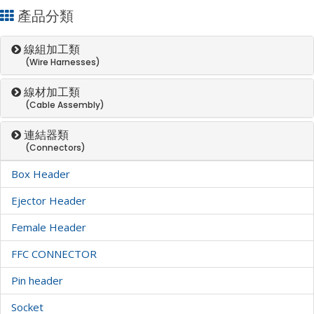
產品分類
線組加工類
(Wire Harnesses)
線材加工類
(Cable Assembly)
連結器類
(Connectors)
Box Header
Ejector Header
Female Header
FFC CONNECTOR
Pin header
Socket