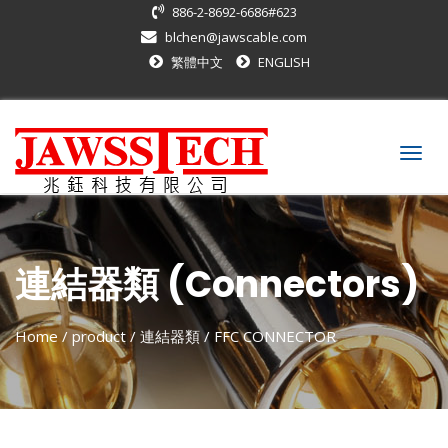
886-2-8692-6686#623
blchen@jawscable.com
繁體中文
ENGLISH
Togg
navig
連結器類 (Connectors)
Home
/ product /
連結器類
/
FFC CONNECTOR