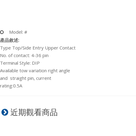
Model: #
產品敘述:
Type Top/Side Entry Upper Contact
No. of contact: 4-36 pin
Terminal Style: DIP
Available tow variation right angle
and straight pin, current
rating:0.5A
近期觀看商品