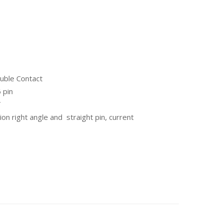
uble Contact
 pin
T
ion right angle and straight pin, current
:0.5A