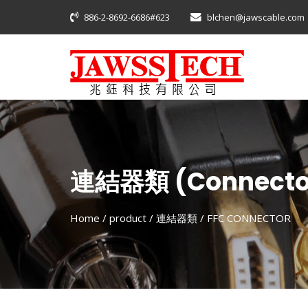
886-2-8692-6686#623
blchen@jawscable.com
連結器類 (Connecto
Home
/ product /
連結器類
/
FFC CONNECTOR