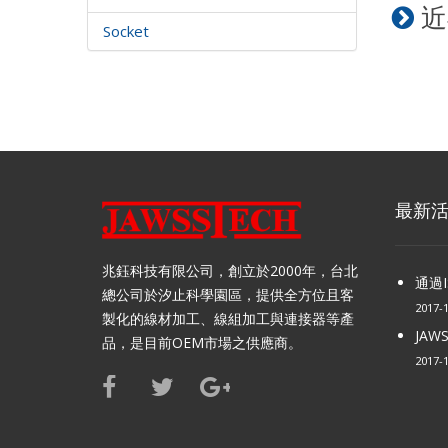
近
Socket
最新
兆鈺科技有限公司，創立於2000年，台北
通過I
總公司於汐止科學園區，提供全方位且客
2017-
製化的線材加工、線組加工與連接器等產
JAW
品，是目前OEM市場之供應商。
2017-