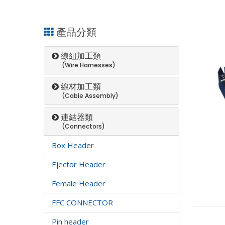
產品分類
線組加工類
(Wire Harnesses)
線材加工類
(Cable Assembly)
連結器類
(Connectors)
Box Header
Ejector Header
Female Header
FFC CONNECTOR
Pin header