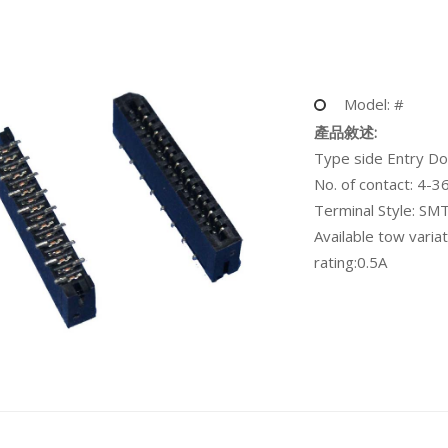
Model: #
產品敘述:
Type side Entry Do
No. of contact: 4-36
Terminal Style: SM
Available tow variat
rating