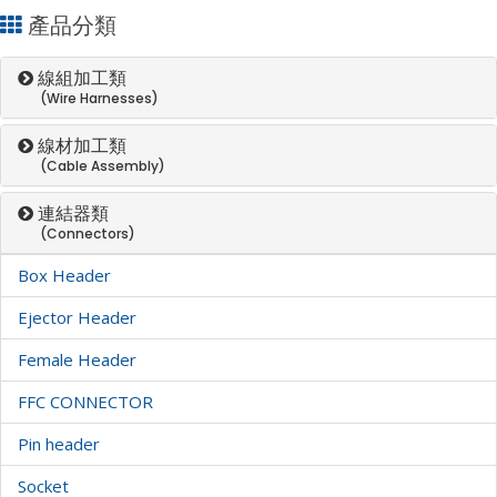
產品分類
線組加工類
(Wire Harnesses)
線材加工類
(Cable Assembly)
連結器類
(Connectors)
Box Header
Ejector Header
Female Header
FFC CONNECTOR
Pin header
Socket