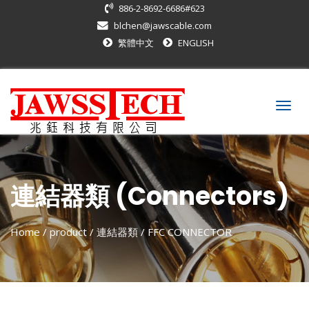
886-2-8692-6686#623
blchen@jawscable.com
繁體中文
ENGLISH
Togg
navig
連結器類 (Connectors)
Home
/ product /
連結器類
/
FFC CONNECTOR